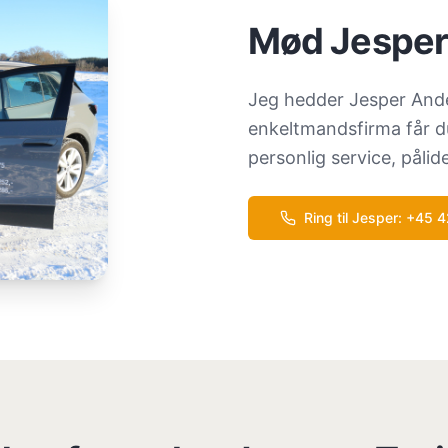
Mød Jesper
Jeg hedder Jesper Ander
enkeltmandsfirma får d
personlig service, påli
Ring til Jesper
: +45
4