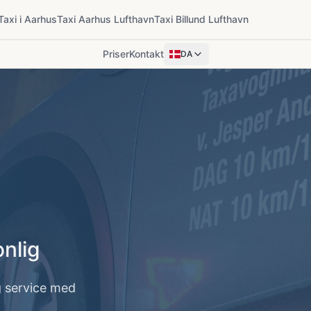
Taxi i Aarhus
Taxi Aarhus Lufthavn
Taxi Billund Lufthavn
Priser
Kontakt
DA
onlig
g service med