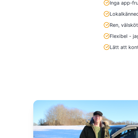
Inga app-fru
Lokalkänned
Ren, välsköt
Flexibel - j
Lätt att kon