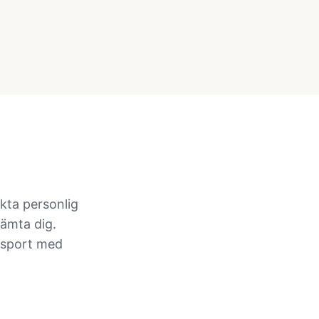
äkta personlig
hämta dig.
ansport med