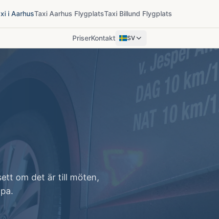
xi i Aarhus
Taxi Aarhus Flygplats
Taxi Billund Flygplats
Priser
Kontakt
SV
tt om det är till möten,
lpa.