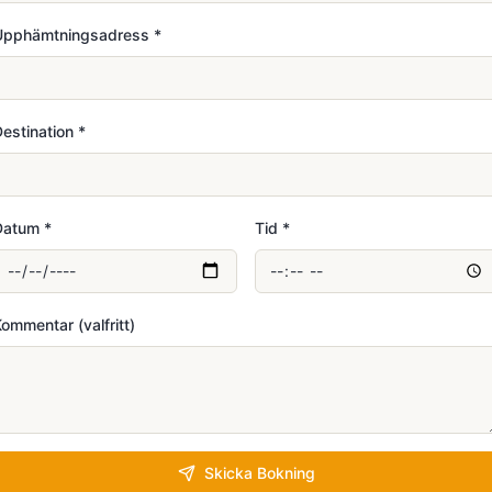
Upphämtningsadress
*
estination
*
Datum
*
Tid
*
ommentar (valfritt)
Skicka Bokning