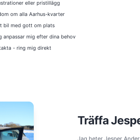
strationer eller pristillägg
om om alla Aarhus-kvarter
t bil med gott om plats
ag anpassar mig efter dina behov
takta - ring mig direkt
Träffa Jesp
Jag heter Jesper Anders