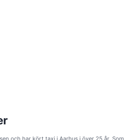
er
en och har kört taxi i Aarhus i över 25 år. Som