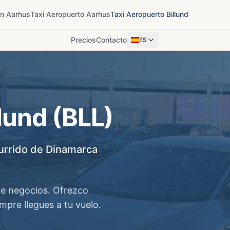
en Aarhus
Taxi Aeropuerto Aarhus
Taxi Aeropuerto Billund
Precios
Contacto
ES
llund
(BLL)
urrido de Dinamarca
 de negocios. Ofrezco
mpre llegues a tu vuelo.